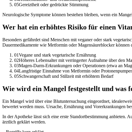
05
Gereiztheit oder gedrückte Stimmung
Neurologische Symptome können bestehen bleiben, wenn ein Mangel se
Wer hat ein erhöhtes Risiko für einen Vi
Besonders gefährdet sind Menschen mit veganer oder stark vegetar
Dauermedikamente wie Metformin oder Magensäureblocker können d
01
Vegane und stark vegetarische Ernährung
02
Höheres Lebensalter mit verringerter Aufnahme über den M
03
Magen-Darm-Erkrankungen oder Operationen (etwa an Ma
04
Langfristige Einnahme von Metformin oder Protonenpump
05
Schwangerschaft und Stillzeit mit erhöhtem Bedarf
Wie wird ein Mangel festgestellt und was f
Ein Mangel wird über eine Blutuntersuchung eingeordnet, idealerwei
bewertet werden muss. Ursache, Ernährung und Vorerkrankungen be
In der Apotheke lässt sich eine erste Standortbestimmung anbieten. 
ärztlich geklärt werden.
Begriffe kurz erklärt