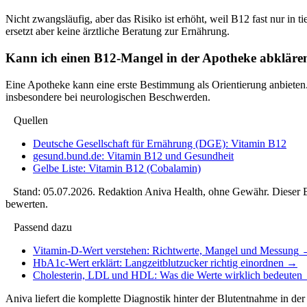
Nicht zwangsläufig, aber das Risiko ist erhöht, weil B12 fast nur in 
ersetzt aber keine ärztliche Beratung zur Ernährung.
Kann ich einen B12-Mangel in der Apotheke abklären
Eine Apotheke kann eine erste Bestimmung als Orientierung anbieten. 
insbesondere bei neurologischen Beschwerden.
Quellen
Deutsche Gesellschaft für Ernährung (DGE): Vitamin B12
gesund.bund.de: Vitamin B12 und Gesundheit
Gelbe Liste: Vitamin B12 (Cobalamin)
Stand:
05.07.2026
. Redaktion Aniva Health, ohne Gewähr. Dieser Be
bewerten.
Passend dazu
Vitamin-D-Wert verstehen: Richtwerte, Mangel und Messung
HbA1c-Wert erklärt: Langzeitblutzucker richtig einordnen
→
Cholesterin, LDL und HDL: Was die Werte wirklich bedeuten
Aniva liefert die komplette Diagnostik hinter der Blutentnahme in der