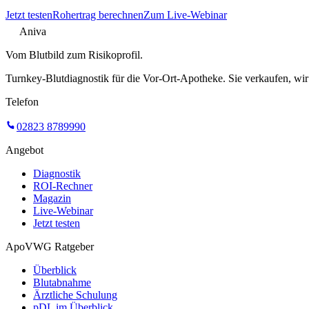
Jetzt testen
Rohertrag berechnen
Zum Live-Webinar
Aniva
Vom Blutbild zum Risikoprofil.
Turnkey-Blutdiagnostik für die Vor-Ort-Apotheke. Sie verkaufen, wir
Telefon
02823 8789990
Angebot
Diagnostik
ROI-Rechner
Magazin
Live-Webinar
Jetzt testen
ApoVWG Ratgeber
Überblick
Blutabnahme
Ärztliche Schulung
pDL im Überblick