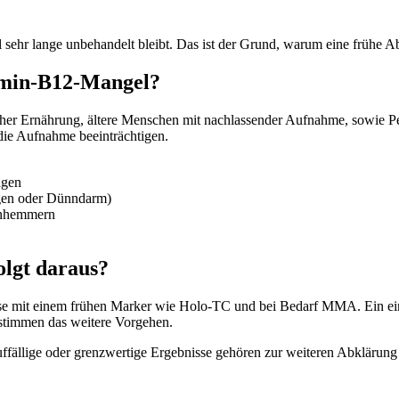
hr lange unbehandelt bleibt. Das ist der Grund, warum eine frühe Abk
tamin-B12-Mangel?
ischer Ernährung, ältere Menschen mit nachlassender Aufnahme, sowi
ie Aufnahme beeinträchtigen.
agen
gen oder Dünndarm)
enhemmern
olgt daraus?
se mit einem frühen Marker wie Holo-TC und bei Bedarf MMA. Ein einze
stimmen das weitere Vorgehen.
Auffällige oder grenzwertige Ergebnisse gehören zur weiteren Abklärun