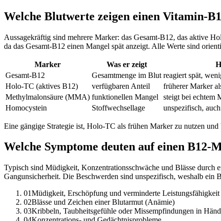
Welche Blutwerte zeigen einen Vitamin-B
Aussagekräftig sind mehrere Marker: das Gesamt-B12, das aktive Ho
da das Gesamt-B12 einen Mangel spät anzeigt. Alle Werte sind orient
Marker
Was er zeigt
H
Gesamt-B12
Gesamtmenge im Blut
reagiert spät, weni
Holo-TC (aktives B12)
verfügbaren Anteil
früherer Marker a
Methylmalonsäure (MMA)
funktionellen Mangel
steigt bei echtem
Homocystein
Stoffwechsellage
unspezifisch, auc
Eine gängige Strategie ist, Holo-TC als frühen Marker zu nutzen und
Welche Symptome deuten auf einen B12-M
Typisch sind Müdigkeit, Konzentrationsschwäche und Blässe durch e
Gangunsicherheit. Die Beschwerden sind unspezifisch, weshalb ein B1
01
Müdigkeit, Erschöpfung und verminderte Leistungsfähigkeit
02
Blässe und Zeichen einer Blutarmut (Anämie)
03
Kribbeln, Taubheitsgefühle oder Missempfindungen in Hän
04
Konzentrations- und Gedächtnisprobleme