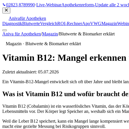
02823 8789990
·
Live-Webinar
Apothekenreform-Update
alle 2 woc
Aniva
für Apotheken
Diagnostik
Blutwerte
Vergleich
ROI-Rechner
ApoVWG
Magazin
Webin
Aniva für Apotheken
/
Magazin
/
Blutwerte & Biomarker erklärt
Magazin ·
Blutwerte & Biomarker erklärt
Vitamin B12: Mangel erkennen 
Zuletzt aktualisiert:
05.07.2026
Ein Vitamin-B12-Mangel entwickelt sich oft über Jahre und bleibt lan
Was ist Vitamin B12 und wofür braucht de
Vitamin B12 (Cobalamin) ist ein wasserlösliches Vitamin, das der Körp
Lebensmitteln vor. Der Körper legt Speicher an, weshalb sich ein Mang
Weil die Leber B12 speichert, kann ein Mangel lange kompensiert w
macht eine gezielte Messung bei Risikogruppen sinnvoll.