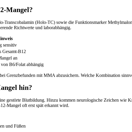
12-Mangel?
lo-Transcobalamin (Holo-TC) sowie die Funktionsmarker Methylmalons
ierende Richtwerte und laborabhängig.
inweis
g sensitiv
ls Gesamt-B12
 Mangel an
h von B6/Folat abhängig
 bei Grenzbefunden mit MMA abzusichern. Welche Kombination sinnvoll 
angel hin?
ine gestörte Blutbildung. Hinzu kommen neurologische Zeichen wie K
2-Mangel oft erst spät erkannt wird.
den und Füßen