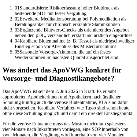
01
Standardisierte Risikoerfassung hoher Blutdruck als
bestehende pDL mit fester Vergütung
02
Erweiterte Medikationsberatung bei Polymedikation als
Beratungsanker für chronisch erkrankte Stammkunden
03
Ergänzende Blutwert-Checks als orientierendes Angebot
neben den pDL, verständlich erklärt und ärztlich eingeordnet
04
Kapillare Blutentnahme (z. B. Tasso) als niedrigschwelliger
Einstieg schon vor Abschluss des Mustercurriculums
05
Saisonale Vorsorge-Aktionen, die auf ein festes
Wiederkommen im nächsten Quartal ausgerichtet sind
Was ändert das ApoVWG konkret für
Vorsorge- und Diagnostikangebote?
Das ApoVWG ist seit dem 2. Juli 2026 in Kraft. Es erlaubt
approbierten Apothekerinnen und Apothekern nach ärztlicher
Schulung künftig auch die venöse Blutentnahme, PTA sind dafür
nicht vorgesehen. Kapillare Verfahren wie Tasso sind schon heute
ohne diese Schulung möglich und damit ein direkter Einstiegspunkt.
Für die venöse Entnahme muss das Mustercurriculum spätestens
vier Monate nach Inkrafttreten vorliegen, eine SOP innerhalb von
zwei Monaten, die Vergütung wird innerhalb von vier Monaten