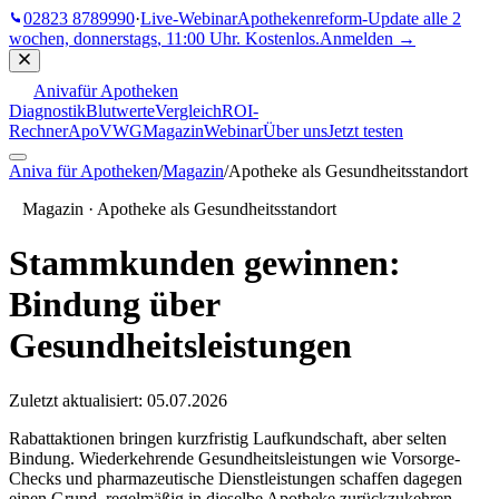
02823 8789990
·
Live-Webinar
Apothekenreform-Update
alle 2
wochen, donnerstags
,
11:00 Uhr
. Kostenlos.
Anmelden →
Aniva
für Apotheken
Diagnostik
Blutwerte
Vergleich
ROI-
Rechner
ApoVWG
Magazin
Webinar
Über uns
Jetzt testen
Aniva für Apotheken
/
Magazin
/
Apotheke als Gesundheitsstandort
Magazin ·
Apotheke als Gesundheitsstandort
Stammkunden gewinnen:
Bindung über
Gesundheitsleistungen
Zuletzt aktualisiert:
05.07.2026
Rabattaktionen bringen kurzfristig Laufkundschaft, aber selten
Bindung. Wiederkehrende Gesundheitsleistungen wie Vorsorge-
Checks und pharmazeutische Dienstleistungen schaffen dagegen
einen Grund, regelmäßig in dieselbe Apotheke zurückzukehren.