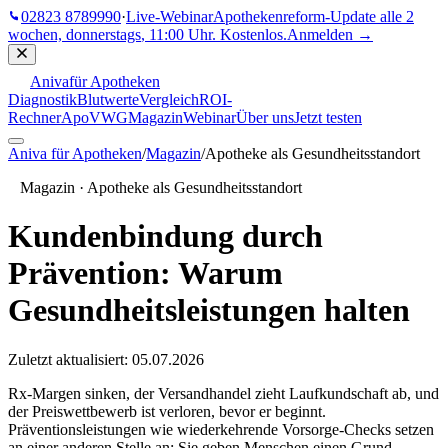
02823 8789990
·
Live-Webinar
Apothekenreform-Update
alle 2
wochen, donnerstags
,
11:00 Uhr
. Kostenlos.
Anmelden →
Aniva
für Apotheken
Diagnostik
Blutwerte
Vergleich
ROI-
Rechner
ApoVWG
Magazin
Webinar
Über uns
Jetzt testen
Aniva für Apotheken
/
Magazin
/
Apotheke als Gesundheitsstandort
Magazin ·
Apotheke als Gesundheitsstandort
Kundenbindung durch
Prävention: Warum
Gesundheitsleistungen halten
Zuletzt aktualisiert:
05.07.2026
Rx-Margen sinken, der Versandhandel zieht Laufkundschaft ab, und
der Preiswettbewerb ist verloren, bevor er beginnt.
Präventionsleistungen wie wiederkehrende Vorsorge-Checks setzen
an einer anderen Stelle an: Sie geben Menschen einen Grund,