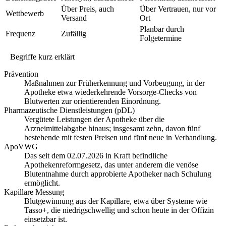
Über Preis, auch
Über Vertrauen, nur vor
Wettbewerb
Versand
Ort
Planbar durch
Frequenz
Zufällig
Folgetermine
Begriffe kurz erklärt
Prävention
Maßnahmen zur Früherkennung und Vorbeugung, in der
Apotheke etwa wiederkehrende Vorsorge-Checks von
Blutwerten zur orientierenden Einordnung.
Pharmazeutische Dienstleistungen (pDL)
Vergütete Leistungen der Apotheke über die
Arzneimittelabgabe hinaus; insgesamt zehn, davon fünf
bestehende mit festen Preisen und fünf neue in Verhandlung.
ApoVWG
Das seit dem 02.07.2026 in Kraft befindliche
Apothekenreformgesetz, das unter anderem die venöse
Blutentnahme durch approbierte Apotheker nach Schulung
ermöglicht.
Kapillare Messung
Blutgewinnung aus der Kapillare, etwa über Systeme wie
Tasso+, die niedrigschwellig und schon heute in der Offizin
einsetzbar ist.