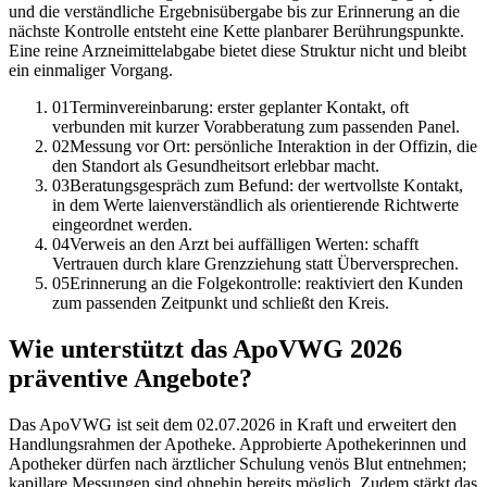
und die verständliche Ergebnisübergabe bis zur Erinnerung an die
nächste Kontrolle entsteht eine Kette planbarer Berührungspunkte.
Eine reine Arzneimittelabgabe bietet diese Struktur nicht und bleibt
ein einmaliger Vorgang.
01
Terminvereinbarung: erster geplanter Kontakt, oft
verbunden mit kurzer Vorabberatung zum passenden Panel.
02
Messung vor Ort: persönliche Interaktion in der Offizin, die
den Standort als Gesundheitsort erlebbar macht.
03
Beratungsgespräch zum Befund: der wertvollste Kontakt,
in dem Werte laienverständlich als orientierende Richtwerte
eingeordnet werden.
04
Verweis an den Arzt bei auffälligen Werten: schafft
Vertrauen durch klare Grenzziehung statt Überversprechen.
05
Erinnerung an die Folgekontrolle: reaktiviert den Kunden
zum passenden Zeitpunkt und schließt den Kreis.
Wie unterstützt das ApoVWG 2026
präventive Angebote?
Das ApoVWG ist seit dem 02.07.2026 in Kraft und erweitert den
Handlungsrahmen der Apotheke. Approbierte Apothekerinnen und
Apotheker dürfen nach ärztlicher Schulung venös Blut entnehmen;
kapillare Messungen sind ohnehin bereits möglich. Zudem stärkt das