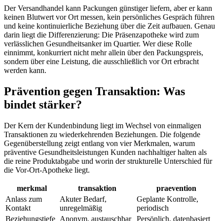
Der Versandhandel kann Packungen günstiger liefern, aber er kann
keinen Blutwert vor Ort messen, kein persönliches Gespräch führen
und keine kontinuierliche Beziehung über die Zeit aufbauen. Genau
darin liegt die Differenzierung: Die Präsenzapotheke wird zum
verlässlichen Gesundheitsanker im Quartier. Wer diese Rolle
einnimmt, konkurriert nicht mehr allein über den Packungspreis,
sondern über eine Leistung, die ausschließlich vor Ort erbracht
werden kann.
Prävention gegen Transaktion: Was
bindet stärker?
Der Kern der Kundenbindung liegt im Wechsel von einmaligen
Transaktionen zu wiederkehrenden Beziehungen. Die folgende
Gegenüberstellung zeigt entlang von vier Merkmalen, warum
präventive Gesundheitsleistungen Kunden nachhaltiger halten als
die reine Produktabgabe und worin der strukturelle Unterschied für
die Vor-Ort-Apotheke liegt.
merkmal
transaktion
praevention
Anlass zum
Akuter Bedarf,
Geplante Kontrolle,
Kontakt
unregelmäßig
periodisch
Beziehungstiefe
Anonym, austauschbar
Persönlich, datenbasiert