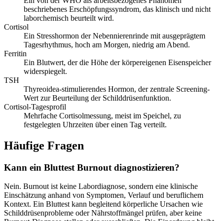
Ein von der WHO als arbeitsbezogenes Phänomen
beschriebenes Erschöpfungssyndrom, das klinisch und nicht
laborchemisch beurteilt wird.
Cortisol
Ein Stresshormon der Nebennierenrinde mit ausgeprägtem
Tagesrhythmus, hoch am Morgen, niedrig am Abend.
Ferritin
Ein Blutwert, der die Höhe der körpereigenen Eisenspeicher
widerspiegelt.
TSH
Thyreoidea-stimulierendes Hormon, der zentrale Screening-
Wert zur Beurteilung der Schilddrüsenfunktion.
Cortisol-Tagesprofil
Mehrfache Cortisolmessung, meist im Speichel, zu
festgelegten Uhrzeiten über einen Tag verteilt.
Häufige Fragen
Kann ein Bluttest Burnout diagnostizieren?
Nein. Burnout ist keine Labordiagnose, sondern eine klinische
Einschätzung anhand von Symptomen, Verlauf und beruflichem
Kontext. Ein Bluttest kann begleitend körperliche Ursachen wie
Schilddrüsenprobleme oder Nährstoffmängel prüfen, aber keine