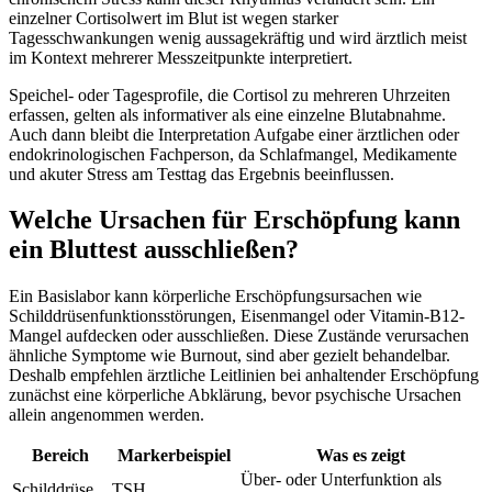
einzelner Cortisolwert im Blut ist wegen starker
Tagesschwankungen wenig aussagekräftig und wird ärztlich meist
im Kontext mehrerer Messzeitpunkte interpretiert.
Speichel- oder Tagesprofile, die Cortisol zu mehreren Uhrzeiten
erfassen, gelten als informativer als eine einzelne Blutabnahme.
Auch dann bleibt die Interpretation Aufgabe einer ärztlichen oder
endokrinologischen Fachperson, da Schlafmangel, Medikamente
und akuter Stress am Testtag das Ergebnis beeinflussen.
Welche Ursachen für Erschöpfung kann
ein Bluttest ausschließen?
Ein Basislabor kann körperliche Erschöpfungsursachen wie
Schilddrüsenfunktionsstörungen, Eisenmangel oder Vitamin-B12-
Mangel aufdecken oder ausschließen. Diese Zustände verursachen
ähnliche Symptome wie Burnout, sind aber gezielt behandelbar.
Deshalb empfehlen ärztliche Leitlinien bei anhaltender Erschöpfung
zunächst eine körperliche Abklärung, bevor psychische Ursachen
allein angenommen werden.
Bereich
Markerbeispiel
Was es zeigt
Über- oder Unterfunktion als
Schilddrüse
TSH