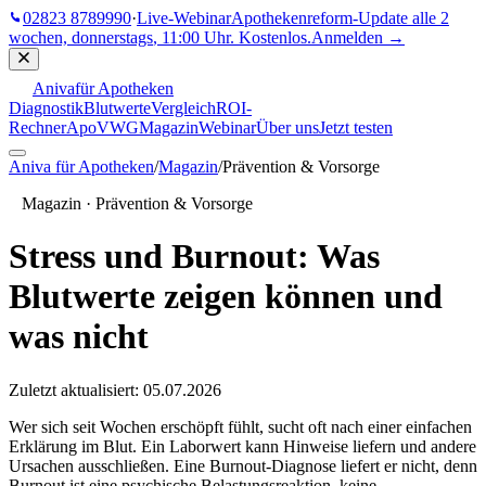
02823 8789990
·
Live-Webinar
Apothekenreform-Update
alle 2
wochen, donnerstags
,
11:00 Uhr
. Kostenlos.
Anmelden →
Aniva
für Apotheken
Diagnostik
Blutwerte
Vergleich
ROI-
Rechner
ApoVWG
Magazin
Webinar
Über uns
Jetzt testen
Aniva für Apotheken
/
Magazin
/
Prävention & Vorsorge
Magazin ·
Prävention & Vorsorge
Stress und Burnout: Was
Blutwerte zeigen können und
was nicht
Zuletzt aktualisiert:
05.07.2026
Wer sich seit Wochen erschöpft fühlt, sucht oft nach einer einfachen
Erklärung im Blut. Ein Laborwert kann Hinweise liefern und andere
Ursachen ausschließen. Eine Burnout-Diagnose liefert er nicht, denn
Burnout ist eine psychische Belastungsreaktion, keine