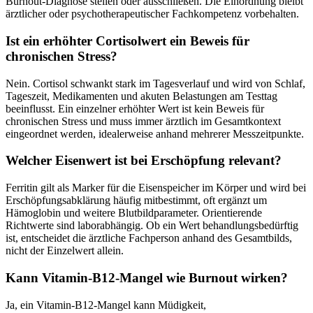
Burnout-Diagnose stellen oder ausschließen. Die Einordnung bleibt
ärztlicher oder psychotherapeutischer Fachkompetenz vorbehalten.
Ist ein erhöhter Cortisolwert ein Beweis für
chronischen Stress?
Nein. Cortisol schwankt stark im Tagesverlauf und wird von Schlaf,
Tageszeit, Medikamenten und akuten Belastungen am Testtag
beeinflusst. Ein einzelner erhöhter Wert ist kein Beweis für
chronischen Stress und muss immer ärztlich im Gesamtkontext
eingeordnet werden, idealerweise anhand mehrerer Messzeitpunkte.
Welcher Eisenwert ist bei Erschöpfung relevant?
Ferritin gilt als Marker für die Eisenspeicher im Körper und wird bei
Erschöpfungsabklärung häufig mitbestimmt, oft ergänzt um
Hämoglobin und weitere Blutbildparameter. Orientierende
Richtwerte sind laborabhängig. Ob ein Wert behandlungsbedürftig
ist, entscheidet die ärztliche Fachperson anhand des Gesamtbilds,
nicht der Einzelwert allein.
Kann Vitamin-B12-Mangel wie Burnout wirken?
Ja, ein Vitamin-B12-Mangel kann Müdigkeit,