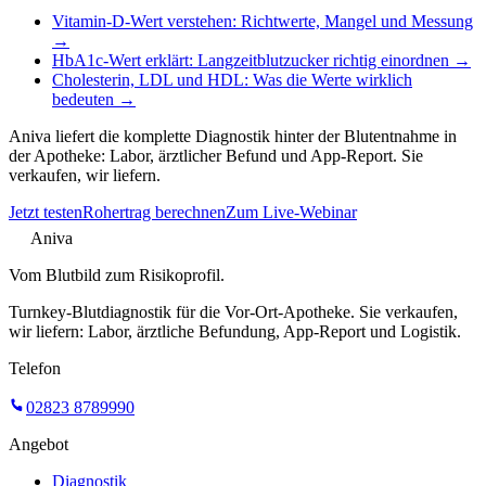
Vitamin-D-Wert verstehen: Richtwerte, Mangel und Messung
→
HbA1c-Wert erklärt: Langzeitblutzucker richtig einordnen
→
Cholesterin, LDL und HDL: Was die Werte wirklich
bedeuten
→
Aniva liefert die komplette Diagnostik hinter der Blutentnahme in
der Apotheke: Labor, ärztlicher Befund und App-Report. Sie
verkaufen, wir liefern.
Jetzt testen
Rohertrag berechnen
Zum Live-Webinar
Aniva
Vom Blutbild zum Risikoprofil.
Turnkey-Blutdiagnostik für die Vor-Ort-Apotheke. Sie verkaufen,
wir liefern: Labor, ärztliche Befundung, App-Report und Logistik.
Telefon
02823 8789990
Angebot
Diagnostik