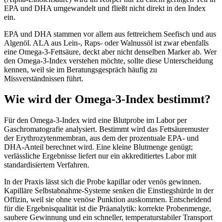
EPA und DHA umgewandelt und fließt nicht direkt in den Index
ein.
EPA und DHA stammen vor allem aus fettreichem Seefisch und aus
Algenöl. ALA aus Lein-, Raps- oder Walnussöl ist zwar ebenfalls
eine Omega-3-Fettsäure, deckt aber nicht denselben Marker ab. Wer
den Omega-3-Index verstehen möchte, sollte diese Unterscheidung
kennen, weil sie im Beratungsgespräch häufig zu
Missverständnissen führt.
Wie wird der Omega-3-Index bestimmt?
Für den Omega-3-Index wird eine Blutprobe im Labor per
Gaschromatografie analysiert. Bestimmt wird das Fettsäuremuster
der Erythrozytenmembran, aus dem der prozentuale EPA- und
DHA-Anteil berechnet wird. Eine kleine Blutmenge genügt;
verlässliche Ergebnisse liefert nur ein akkreditiertes Labor mit
standardisiertem Verfahren.
In der Praxis lässt sich die Probe kapillar oder venös gewinnen.
Kapilläre Selbstabnahme-Systeme senken die Einstiegshürde in der
Offizin, weil sie ohne venöse Punktion auskommen. Entscheidend
für die Ergebnisqualität ist die Präanalytik: korrekte Probenmenge,
saubere Gewinnung und ein schneller, temperaturstabiler Transport