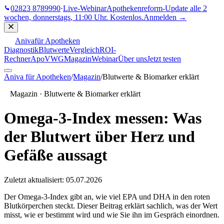
02823 8789990
·
Live-Webinar
Apothekenreform-Update
alle 2
wochen, donnerstags
,
11:00 Uhr
. Kostenlos.
Anmelden →
Aniva
für Apotheken
Diagnostik
Blutwerte
Vergleich
ROI-
Rechner
ApoVWG
Magazin
Webinar
Über uns
Jetzt testen
Aniva für Apotheken
/
Magazin
/
Blutwerte & Biomarker erklärt
Magazin ·
Blutwerte & Biomarker erklärt
Omega-3-Index messen: Was
der Blutwert über Herz und
Gefäße aussagt
Zuletzt aktualisiert:
05.07.2026
Der Omega-3-Index gibt an, wie viel EPA und DHA in den roten
Blutkörperchen steckt. Dieser Beitrag erklärt sachlich, was der Wert
misst, wie er bestimmt wird und wie Sie ihn im Gespräch einordnen.