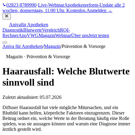
02823 8789990
·
Live-Webinar
Apothekenreform-Update
alle 2
wochen, donnerstags
,
11:00 Uhr
. Kostenlos.
Anmelden →
Aniva
für Apotheken
Diagnostik
Blutwerte
Vergleich
ROI-
Rechner
ApoVWG
Magazin
Webinar
Über uns
Jetzt testen
Aniva für Apotheken
/
Magazin
/
Prävention & Vorsorge
Magazin ·
Prävention & Vorsorge
Haarausfall: Welche Blutwerte
sinnvoll sind
Zuletzt aktualisiert:
05.07.2026
Diffuser Haarausfall hat viele mögliche Mitursachen, und ein
Blutbild kann helfen, körperliche Faktoren einzugrenzen. Dieser
Beitrag ordnet ein, welche Werte in der Beratung häufig eine Rolle
spielen, was sie aussagen können und warum eine Diagnose immer
ärztlich gestellt wird.