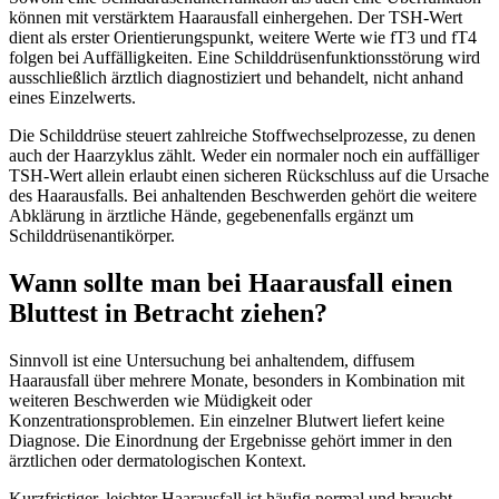
können mit verstärktem Haarausfall einhergehen. Der TSH-Wert
dient als erster Orientierungspunkt, weitere Werte wie fT3 und fT4
folgen bei Auffälligkeiten. Eine Schilddrüsenfunktionsstörung wird
ausschließlich ärztlich diagnostiziert und behandelt, nicht anhand
eines Einzelwerts.
Die Schilddrüse steuert zahlreiche Stoffwechselprozesse, zu denen
auch der Haarzyklus zählt. Weder ein normaler noch ein auffälliger
TSH-Wert allein erlaubt einen sicheren Rückschluss auf die Ursache
des Haarausfalls. Bei anhaltenden Beschwerden gehört die weitere
Abklärung in ärztliche Hände, gegebenenfalls ergänzt um
Schilddrüsenantikörper.
Wann sollte man bei Haarausfall einen
Bluttest in Betracht ziehen?
Sinnvoll ist eine Untersuchung bei anhaltendem, diffusem
Haarausfall über mehrere Monate, besonders in Kombination mit
weiteren Beschwerden wie Müdigkeit oder
Konzentrationsproblemen. Ein einzelner Blutwert liefert keine
Diagnose. Die Einordnung der Ergebnisse gehört immer in den
ärztlichen oder dermatologischen Kontext.
Kurzfristiger, leichter Haarausfall ist häufig normal und braucht