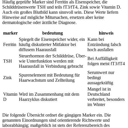
Häufig geprüfte Marker sind Ferritin als Eisenspeicher, die
Schilddrüsenwerte TSH und teils fT3/fT4, Zink sowie Vitamin D.
Auch ein großes Blutbild kann sinnvoll sein. Diese Werte liefern
Hinweise auf mögliche Mitursachen, ersetzen aber keine
dermatologische oder ärztliche Diagnose.
marker
bedeutung
hinweis
Spiegelt die Eisenspeicher wider, ein
Kann bei
Ferritin
häufig diskutierter Mitfaktor bei
Entzündung falsch
diffusem Haarausfall
hoch ausfallen
Steuerhormon der Schilddrüse, Über-
Bei Auffälligkeit
TSH
wie Unterfunktion werden mit
folgen meist fT3/fT4
Haarausfall in Verbindung gebracht
Serumwert nur
Spurenelement mit Bedeutung für
Zink
bedingt
Haarwachstum und Zellteilung
aussagekräftig
Mangel ist in
Vitamin
Wird im Zusammenhang mit dem
Deutschland
D
Haarzyklus diskutiert
verbreitet, besonders
im Winter
Die folgende Übersicht ordnet die gängigen Marker ein. Die
genannten Einordnungen sind orientierende Richtwerte und
laborabhängig; maßgeblich ist stets der Referenzbereich des