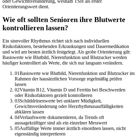
oder Gewichtsveränderung, weshalb TSH als erster
Orientierungswert dient.
Wie oft sollten Senioren ihre Blutwerte
kontrollieren lassen?
Ein sinnvoller Rhythmus richtet sich nach individuellen
Risikofaktoren, bestehenden Erkrankungen und Dauermedikation
und wird am besten ärztlich festgelegt. Als grobe Orientierung gilt:
Basiswerte wie Blutbild, Nierenfunktion und Blutzucker werden
häufiger kontrolliert als Werte, die sich nur langsam verändern.
01
Basiswerte wie Blutbild, Nierenfunktion und Blutzucker im
Rahmen der hausärztlichen Vorsorge regelmäßig prüfen
lassen
02
Vitamin B12, Vitamin D und Ferritin bei Beschwerden
oder Risikofaktoren gezielt kontrollieren
03
Schilddrüsenwerte bei unklarer Müdigkeit,
Gewichtsveränderung oder Herzrhythmusauffälligkeiten
abklären lassen
04
Verlaufswerte dokumentieren, da Trends oft
aussagekräftiger sind als ein einzelner Messwert
05
Auffällige Werte immer ärztlich einordnen lassen, nicht
eigenständig interpretieren