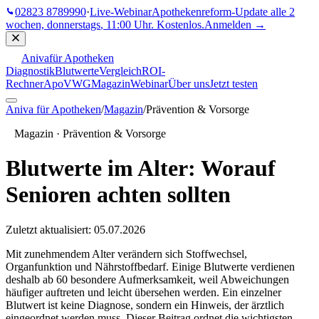
02823 8789990
·
Live-Webinar
Apothekenreform-Update
alle 2
wochen, donnerstags
,
11:00 Uhr
. Kostenlos.
Anmelden →
Aniva
für Apotheken
Diagnostik
Blutwerte
Vergleich
ROI-
Rechner
ApoVWG
Magazin
Webinar
Über uns
Jetzt testen
Aniva für Apotheken
/
Magazin
/
Prävention & Vorsorge
Magazin ·
Prävention & Vorsorge
Blutwerte im Alter: Worauf
Senioren achten sollten
Zuletzt aktualisiert:
05.07.2026
Mit zunehmendem Alter verändern sich Stoffwechsel,
Organfunktion und Nährstoffbedarf. Einige Blutwerte verdienen
deshalb ab 60 besondere Aufmerksamkeit, weil Abweichungen
häufiger auftreten und leicht übersehen werden. Ein einzelner
Blutwert ist keine Diagnose, sondern ein Hinweis, der ärztlich
eingeordnet werden muss. Dieser Beitrag ordnet die wichtigsten